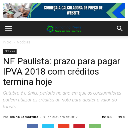
Inicio
Notícias
Notícias
NF Paulista: prazo para pagar
IPVA 2018 com créditos
termina hoje
Outubro é o único período no ano em que os consumidores
podem utilizar os créditos da nota para abater o valor do
tributo
Por
Bruno Lamattina
-
31 de outubro de 2017
800
0