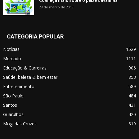
Conheça mais sobre o peixe Cavalinha
28 de março de 2018
CATEGORIA POPULAR
Notícias
1529
Mercado
1111
Educação & Carreiras
906
Saúde, beleza & bem estar
853
Entretenimento
589
São Paulo
484
Santos
431
Guarulhos
420
Mogi das Cruzes
319