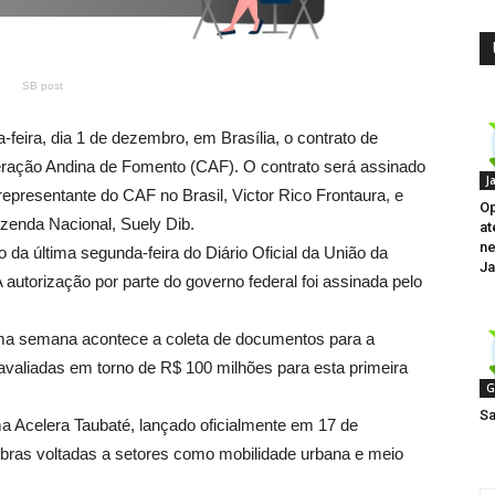
SB post
-feira, dia 1 de dezembro, em Brasília, o contrato de
ração Andina de Fomento (CAF). O contrato será assinado
J
r-representante do CAF no Brasil, Victor Rico Frontaura, e
Op
azenda Nacional, Suely Dib.
at
ne
 da última segunda-feira do Diário Oficial da União da
Ja
autorização por parte do governo federal foi assinada pelo
xima semana acontece a coleta de documentos para a
avaliadas em torno de R$ 100 milhões para esta primeira
G
Sa
ma Acelera Taubaté, lançado oficialmente em 17 de
ras voltadas a setores como mobilidade urbana e meio