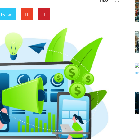
830
0
Twitter