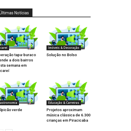
Últimas Notícias
acareí
Imóveis & Decoração
eração tapa-buraco
Solução no Bolso
ende a dois bairros
sta semana em
careí
astronomia
Educação & Carreiras
lpicão verde
Projetos aproximam
música clássica de 6.300
crianças em Piracicaba