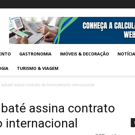
ENTO
GASTRONOMIA
IMÓVEIS & DECORAÇÃO
NOTÍCI
OGIA
TURISMO & VIAGEM
 Taubaté assina contrato de financiamento internacional
ubaté assina contrato
 internacional