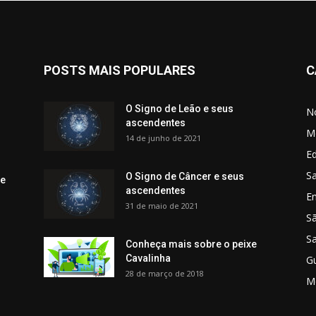
POSTS MAIS POPULARES
C
O Signo de Leão e seus
No
ascendentes
M
14 de junho de 2021
Ed
Sa
O Signo de Câncer e seus
 e
ascendentes
E
31 de maio de 2021
S
S
Conheça mais sobre o peixe
Cavalinha
G
28 de março de 2018
M