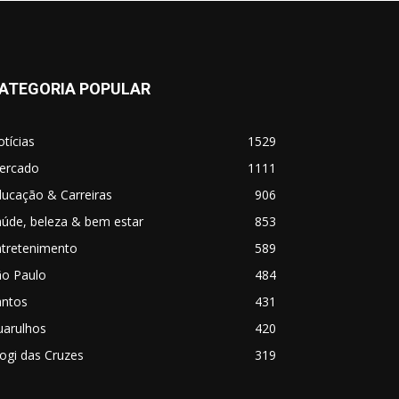
ATEGORIA POPULAR
tícias
1529
ercado
1111
ucação & Carreiras
906
úde, beleza & bem estar
853
ntretenimento
589
ão Paulo
484
antos
431
uarulhos
420
ogi das Cruzes
319