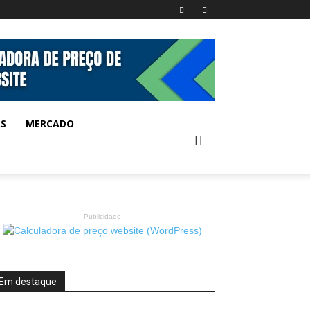
AS
MERCADO
- Publicidade -
Em destaque