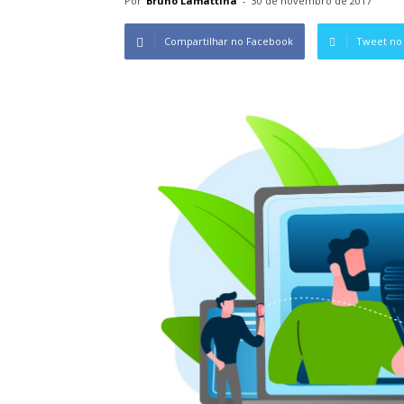
Por
Bruno Lamattina
-
30 de novembro de 2017
Compartilhar no Facebook
Tweet no 