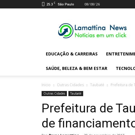
C
25.3
08/ 08/ 26
São Paulo
Lamattina
Digital
News
EDUCAÇÃO & CARREIRAS
ENTRETENIM
SAÚDE, BELEZA & BEM ESTAR
TECNOL
Inicio
Outras Cidades
Taubaté
Prefeitura de
Outras Cidades
Taubaté
Prefeitura de Ta
de financiamento