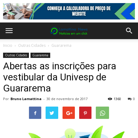
Inicio
Outras Cidades
Guararema
Outras Cidades
Guararema
Abertas as inscrições para
vestibular da Univesp de
Guararema
Por
Bruno Lamattina
-
30 de novembro de 2017
1360
0