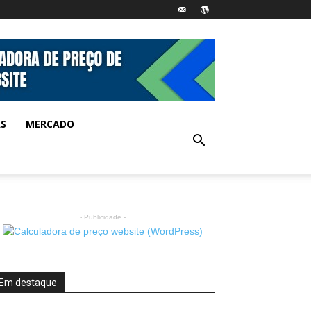
AS
MERCADO
- Publicidade -
Em destaque