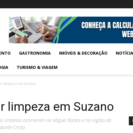
ENTO
GASTRONOMIA
IMÓVEIS & DECORAÇÃO
NOTÍCI
OGIA
TURISMO & VIAGEM
or limpeza em Suzano
r limpeza em Suzano
os Urbanos ocorreram no Miguel Badra e na região da
Monte Cristo