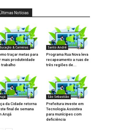
Últimas Notícias
ducação & Carreiras
Santo André
mo traçar metas para
Programa Rua Nova leva
r mais produtividade
recapeamento a ruas de
 trabalho
três regiões de...
rujá
São Sebastião
ça da Cidade retorna
Prefeitura investe em
ste final de semana
Tecnologia Assistiva
 Arujá
para munícipes com
deficiência