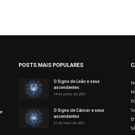
POSTS MAIS POPULARES
C
O Signo de Leão e seus
No
ascendentes
M
14 de junho de 2021
Ed
Sa
O Signo de Câncer e seus
 e
ascendentes
E
31 de maio de 2021
S