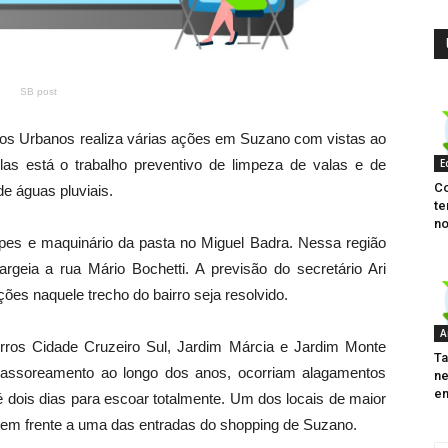
SB post
ços Urbanos realiza várias ações em Suzano com vistas ao
E
as está o trabalho preventivo de limpeza de valas e de
Co
e águas pluviais.
te
no
ipes e maquinário da pasta no Miguel Badra. Nessa região
argeia a rua Mário Bochetti. A previsão do secretário Ari
es naquele trecho do bairro seja resolvido.
A
irros Cidade Cruzeiro Sul, Jardim Márcia e Jardim Monte
Ta
esassoreamento ao longo dos anos, ocorriam alagamentos
ne
em
 dois dias para escoar totalmente. Um dos locais de maior
, em frente a uma das entradas do shopping de Suzano.