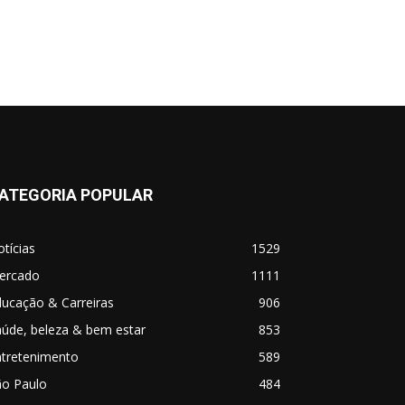
ATEGORIA POPULAR
tícias
1529
ercado
1111
ucação & Carreiras
906
úde, beleza & bem estar
853
ntretenimento
589
ão Paulo
484