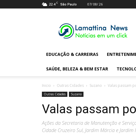
C
22.4
07/ 08/ 26
São Paulo
Lamattina
Digital
News
EDUCAÇÃO & CARREIRAS
ENTRETENIM
SAÚDE, BELEZA & BEM ESTAR
TECNOL
Inicio
Outras Cidades
Suzano
Valas passam p
Outras Cidades
Suzano
Valas passam po
Ações da Secretaria de Manutenção e Serviç
Cidade Cruzeiro Sul, Jardim Márcia e Jardim 