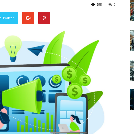
598
0
o Twitter