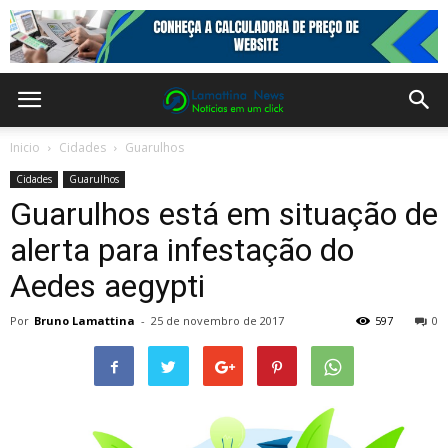
Inicio
Cidades
Guarulhos
Cidades
Guarulhos
Guarulhos está em situação de
alerta para infestação do
Aedes aegypti
Por
Bruno Lamattina
-
25 de novembro de 2017
597
0