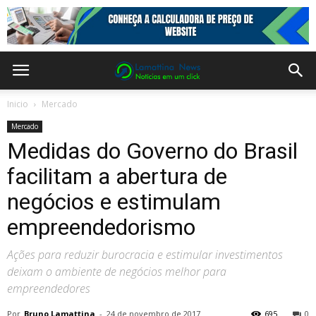
Inicio
Mercado
Mercado
Medidas do Governo do Brasil
facilitam a abertura de
negócios e estimulam
empreendedorismo
Ações para reduzir burocracia e estimular investimentos
deixam o ambiente de negócios melhor para
empreendedores
Por
Bruno Lamattina
-
24 de novembro de 2017
695
0