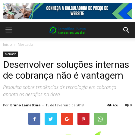
Inicio
Mercado
Mercado
Desenvolver soluções internas
de cobrança não é vantagem
Pesquisa sobre tendências de tecnologia em cobrança
aponta os desafios na área
Por
Bruno Lamattina
-
15 de fevereiro de 2018
658
0