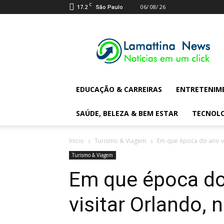
C
17.2
06/ 08/ 26
São Paulo
Lamattina
Digital
News
EDUCAÇÃO & CARREIRAS
ENTRETENIM
SAÚDE, BELEZA & BEM ESTAR
TECNOL
Inicio
Turismo & Viagem
Em que época do ano val
Turismo & Viagem
Em que época do
visitar Orlando, 