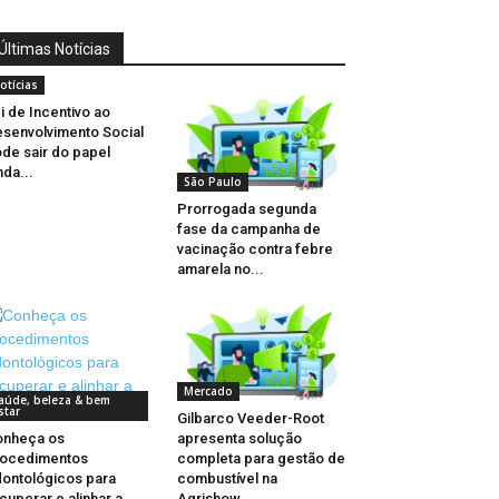
Últimas Notícias
otícias
i de Incentivo ao
senvolvimento Social
de sair do papel
nda...
São Paulo
Prorrogada segunda
fase da campanha de
vacinação contra febre
amarela no...
Mercado
aúde, beleza & bem
star
Gilbarco Veeder-Root
onheça os
apresenta solução
rocedimentos
completa para gestão de
ontológicos para
combustível na
cuperar e alinhar a
Agrishow...