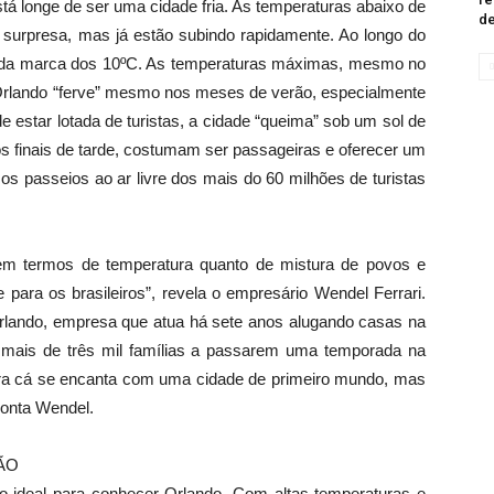
stá longe de ser uma cidade fria. As temperaturas abaixo de
de
surpresa, mas já estão subindo rapidamente. Ao longo do
xo da marca dos 10ºC. As temperaturas máximas, mesmo no
rlando “ferve” mesmo nos meses de verão, especialmente
e estar lotada de turistas, a cidade “queima” sob um sol de
s finais de tarde, costumam ser passageiras e oferecer um
 os passeios ao ar livre dos mais do 60 milhões de turistas
 em termos de temperatura quanto de mistura de povos e
 para os brasileiros”, revela o empresário Wendel Ferrari.
lando, empresa que atua há sete anos alugando casas na
iou mais de três mil famílias a passarem uma temporada na
ra cá se encanta com uma cidade de primeiro mundo, mas
conta Wendel.
ÃO
 ideal para conhecer Orlando. Com altas temperaturas e