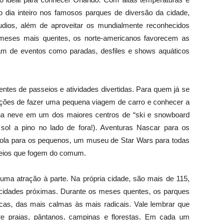
o dia inteiro nos famosos parques de diversão da cidade,
dios, além de aproveitar os mundialmente reconhecidos
meses mais quentes, os norte-americanos favorecem as
sam de eventos como paradas, desfiles e shows aquáticos
ntes de passeios e atividades divertidas. Para quem já se
ções de fazer uma pequena viagem de carro e conhecer a
al) na neve em um dos maiores centros de “ski e snowboard
ol a pino no lado de fora!). Aventuras Nascar para os
ayola para os pequenos, um museu de Star Wars para todas
seios que fogem do comum.
ma atração à parte. Na própria cidade, são mais de 115,
cidades próximas. Durante os meses quentes, os parques
cas, das mais calmas às mais radicais. Vale lembrar que
re praias, pântanos, campinas e florestas. Em cada um