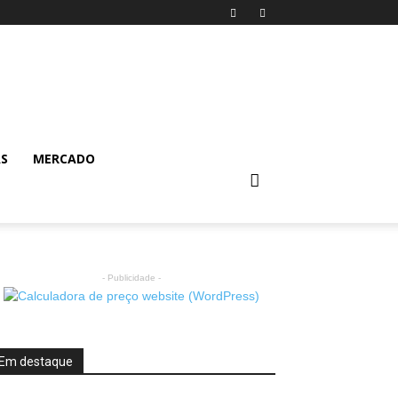
AS
MERCADO
- Publicidade -
Em destaque