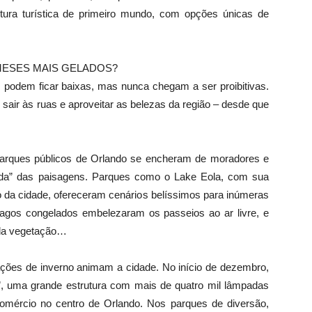
ura turística de primeiro mundo, com opções únicas de
MESES MAIS GELADOS?
ras podem ficar baixas, mas nunca chegam a ser proibitivas.
sair às ruas e aproveitar as belezas da região – desde que
 parques públicos de Orlando se encheram de moradores e
ada” das paisagens. Parques como o Lake Eola, com sua
 da cidade, ofereceram cenários belíssimos para inúmeras
e lagos congelados embelezaram os passeios ao ar livre, e
 da vegetação…
ções de inverno animam a cidade. No início de dezembro,
”, uma grande estrutura com mais de quatro mil lâmpadas
omércio no centro de Orlando. Nos parques de diversão,