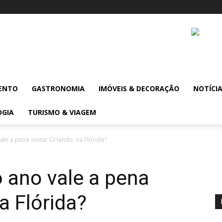
ENTO
GASTRONOMIA
IMÓVEIS & DECORAÇÃO
NOTÍCI
OGIA
TURISMO & VIAGEM
e a pena visitar Orlando, na Flórida?
 ano vale a pena
na Flórida?