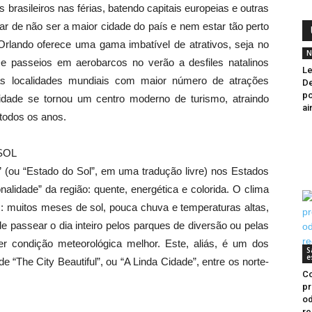
brasileiros nas férias, batendo capitais europeias e outras
r de não ser a maior cidade do país e nem estar tão perto
rlando oferece uma gama imbatível de atrativos, seja no
N
De passeios em aerobarcos no verão a desfiles natalinos
Le
s localidades mundiais com maior número de atrações
De
po
cidade se tornou um centro moderno de turismo, atraindo
ai
 todos os anos.
SOL
” (ou “Estado do Sol”, em uma tradução livre) nos Estados
alidade” da região: quente, energética e colorida. O clima
tas: muitos meses de sol, pouca chuva e temperaturas altas,
e passear o dia inteiro pelos parques de diversão ou pelas
er condição meteorológica melhor. Este, aliás, é um dos
S
e
e “The City Beautiful”, ou “A Linda Cidade”, entre os norte-
C
p
od
re