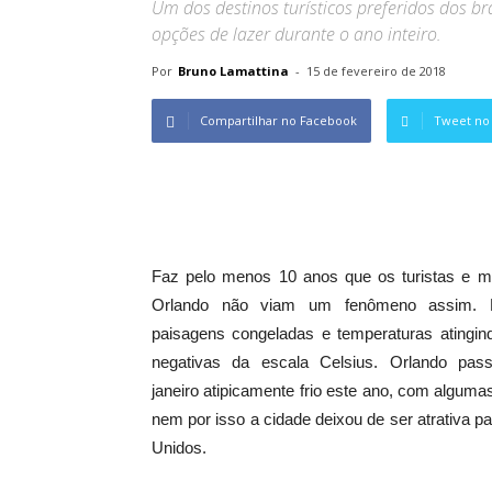
Um dos destinos turísticos preferidos dos bra
opções de lazer durante o ano inteiro.
Por
Bruno Lamattina
-
15 de fevereiro de 2018
Compartilhar no Facebook
Tweet no 
Faz pelo menos 10 anos que os turistas e m
Orlando não viam um fenômeno assim. N
paisagens congeladas e temperaturas atingi
negativas da escala Celsius. Orlando pa
janeiro atipicamente frio este ano, com alg
nem por isso a cidade deixou de ser atrativa 
Unidos.