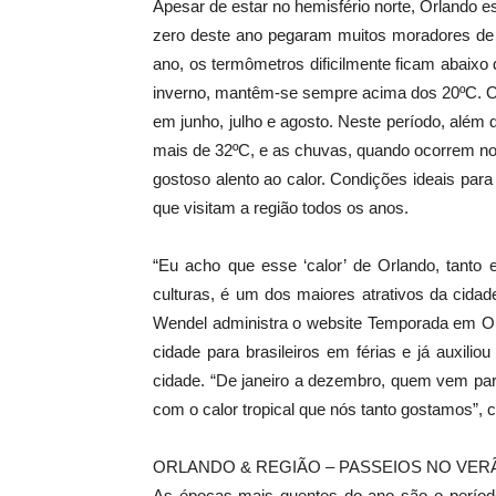
Apesar de estar no hemisfério norte, Orlando e
zero deste ano pegaram muitos moradores de 
ano, os termômetros dificilmente ficam abai
inverno, mantêm-se sempre acima dos 20ºC. O
em junho, julho e agosto. Neste período, além d
mais de 32ºC, e as chuvas, quando ocorrem no
gostoso alento ao calor. Condições ideais para
que visitam a região todos os anos.
“Eu acho que esse ‘calor’ de Orlando, tanto
culturas, é um dos maiores atrativos da cidade
Wendel administra o website Temporada em Or
cidade para brasileiros em férias e já auxil
cidade. “De janeiro a dezembro, quem vem pa
com o calor tropical que nós tanto gostamos”, 
ORLANDO & REGIÃO – PASSEIOS NO VER
As épocas mais quentes do ano são o período