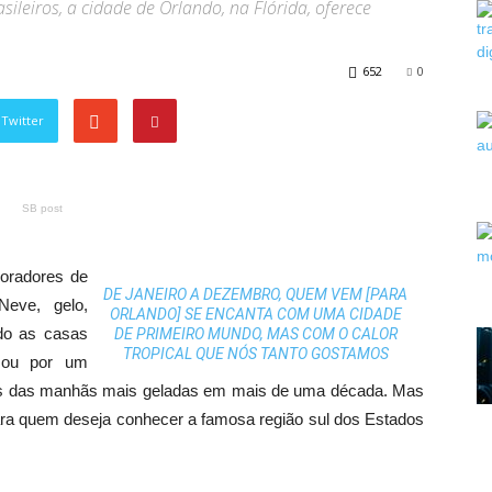
sileiros, a cidade de Orlando, na Flórida, oferece
652
0
Twitter
SB post
oradores de
DE JANEIRO A DEZEMBRO, QUEM VEM [PARA
eve, gelo,
ORLANDO] SE ENCANTA COM UMA CIDADE
ndo as casas
DE PRIMEIRO MUNDO, MAS COM O CALOR
TROPICAL QUE NÓS TANTO GOSTAMOS
ssou por um
umas das manhãs mais geladas em mais de uma década. Mas
para quem deseja conhecer a famosa região sul dos Estados