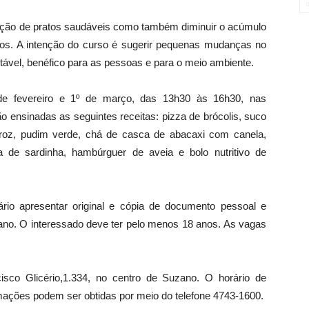
dução de pratos saudáveis como também diminuir o acúmulo
tos. A intenção do curso é sugerir pequenas mudanças no
ável, benéfico para as pessoas e para o meio ambiente.
de fevereiro e 1º de março, das 13h30 às 16h30, nas
o ensinadas as seguintes receitas: pizza de brócolis, suco
oz, pudim verde, chá de casca de abacaxi com canela,
a de sardinha, hambúrguer de aveia e bolo nutritivo de
rio apresentar original e cópia de documento pessoal e
o. O interessado deve ter pelo menos 18 anos. As vagas
sco Glicério,1.334, no centro de Suzano. O horário de
mações podem ser obtidas por meio do telefone 4743-1600.