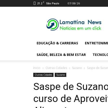
C
21.2
07/ 08/ 26
São Paulo
Lamattina
Digital
News
EDUCAÇÃO & CARREIRAS
ENTRETENIM
SAÚDE, BELEZA & BEM ESTAR
TECNOL
Inicio
Outras Cidades
Suzano
Saspe de Suzan
Outras Cidades
Suzano
Saspe de Suzano 
curso de Aprovei