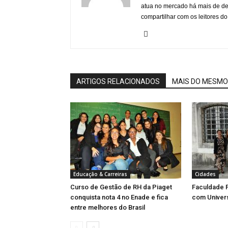
atua no mercado há mais de d
compartilhar com os leitores do
ARTIGOS RELACIONADOS
MAIS DO MESMO
Educação & Carreiras
Cidades
Curso de Gestão de RH da Piaget
Faculdade P
conquista nota 4 no Enade e fica
com Univer
entre melhores do Brasil