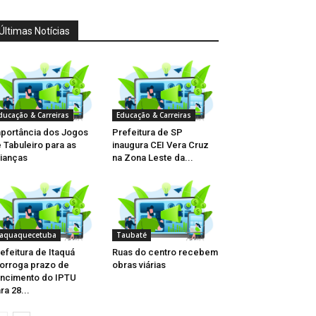
Últimas Notícias
ducação & Carreiras
Educação & Carreiras
portância dos Jogos
Prefeitura de SP
 Tabuleiro para as
inaugura CEI Vera Cruz
ianças
na Zona Leste da...
taquaquecetuba
Taubaté
efeitura de Itaquá
Ruas do centro recebem
orroga prazo de
obras viárias
ncimento do IPTU
ra 28...