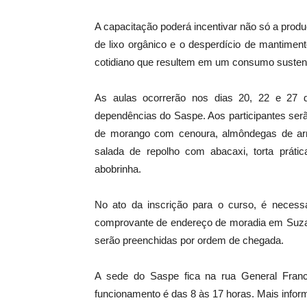
A capacitação poderá incentivar não só a pro
de lixo orgânico e o desperdício de mantimen
cotidiano que resultem em um consumo sustent
As aulas ocorrerão nos dias 20, 22 e 27 
dependências do Saspe. Aos participantes serã
de morango com cenoura, almôndegas de arr
salada de repolho com abacaxi, torta prátic
abobrinha.
No ato da inscrição para o curso, é necessá
comprovante de endereço de moradia em Suzan
serão preenchidas por ordem de chegada.
A sede do Saspe fica na rua General Franci
funcionamento é das 8 às 17 horas. Mais infor