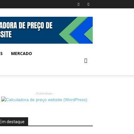
AS
MERCADO
- Publicidade -
Em destaque