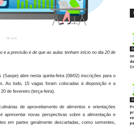
SB post
E
 e a previsão é de que as aulas tenham início no dia 20 de
Im
de
Cr
 (Saspe) abre nesta quinta-feira (08/02) inscrições para o
os. Ao todo, 15 vagas foram colocadas à disposição e a
20 de fevereiro (terça-feira).
I
culinárias de aproveitamento de alimentos e orientações
Pr
pr
o é apresentar novas perspectivas sobre a alimentação e
ve
entes em partes geralmente descartadas, como sementes,
pa