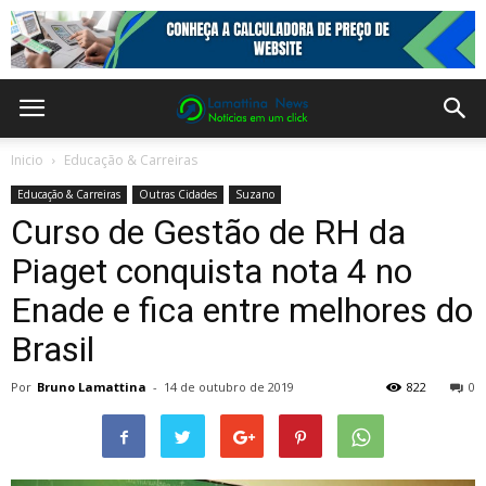
Inicio
Educação & Carreiras
Educação & Carreiras
Outras Cidades
Suzano
Curso de Gestão de RH da
Piaget conquista nota 4 no
Enade e fica entre melhores do
Brasil
Por
Bruno Lamattina
-
14 de outubro de 2019
822
0