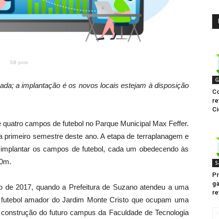
SB post
G
izada; a implantação é os novos locais estejam à disposição
Co
re
Ci
e quatro campos de futebol no Parque Municipal Max Feffer.
da primeiro semestre deste ano. A etapa de terraplanagem e
vel implantar os campos de futebol, cada um obedecendo às
90m.
S
Pr
ga
o de 2017, quando a Prefeitura de Suzano atendeu a uma
re
e futebol amador do Jardim Monte Cristo que ocupam uma
a construção do futuro campus da Faculdade de Tecnologia