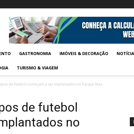
ENTO
GASTRONOMIA
IMÓVEIS & DECORAÇÃO
NOTÍCI
OGIA
TURISMO & VIAGEM
pos de futebol começam a ser implantados no Parque Max...
os de futebol
mplantados no