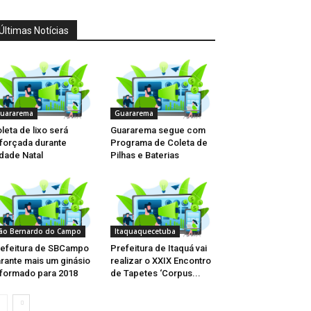
Últimas Notícias
uararema
Guararema
leta de lixo será
Guararema segue com
forçada durante
Programa de Coleta de
dade Natal
Pilhas e Baterias
ão Bernardo do Campo
Itaquaquecetuba
efeitura de SBCampo
Prefeitura de Itaquá vai
rante mais um ginásio
realizar o XXIX Encontro
formado para 2018
de Tapetes ‘Corpus...