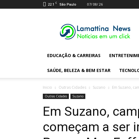
C
22.1
07/ 08/ 26
São Paulo
Lamattina
Digital
News
EDUCAÇÃO & CARREIRAS
ENTRETENIM
SAÚDE, BELEZA & BEM ESTAR
TECNOL
Inicio
Outras Cidades
Suzano
Em Suzano, cam
Outras Cidades
Suzano
Em Suzano, camp
começam a ser i