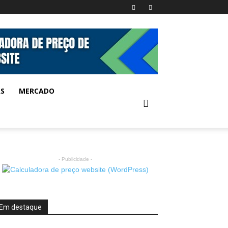
AS
MERCADO
- Publicidade -
Em destaque