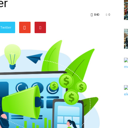
er
840
0
Twitter