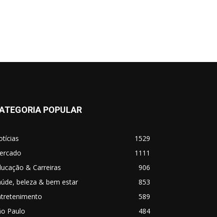
ATEGORIA POPULAR
tícias
1529
ercado
1111
ucação & Carreiras
906
úde, beleza & bem estar
853
ntretenimento
589
ão Paulo
484