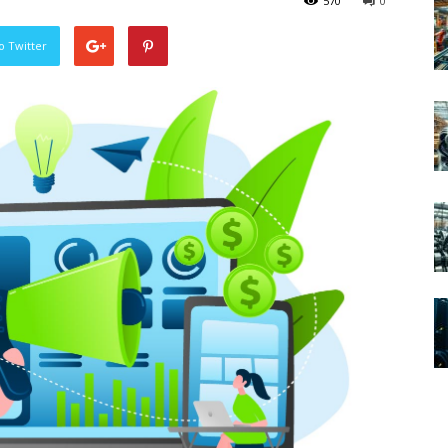
570
0
o Twitter