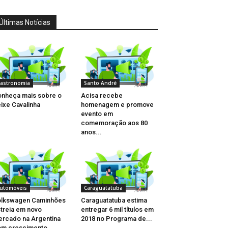
Últimas Notícias
astronomia
Santo André
nheça mais sobre o
Acisa recebe
ixe Cavalinha
homenagem e promove
evento em
comemoração aos 80
anos...
utomóveis
Caraguatatuba
olkswagen Caminhões
Caraguatatuba estima
treia em novo
entregar 6 mil títulos em
rcado na Argentina
2018 no Programa de...
om crescimento