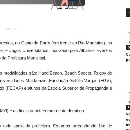
SB post
resias, no Canto da Barra (em frente ao Rio Maresias), na
G
– Jogos Universitários, realizado pela Albatroz Eventos
Co
 da Prefeitura Municipal.
pe
 as modalidades são: Hand Beach, Beach Soccer, Rugby de
s universidades Mackenzie, Fundação Getúlio Vargas (FGV),
do (FECAP) e alunos da Escola Superior de Propaganda e
A
4/03) e as finais aconteceram neste domingo.
V
es
me
s todo apoio da prefeitura. Estamos arrecadando 1kg de
c