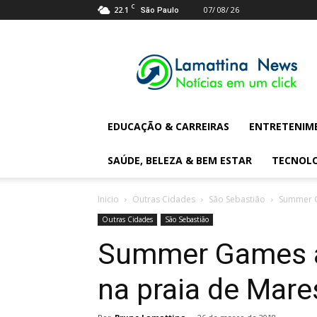
C
22.1
07/ 08/ 26
São Paulo
Lamattina
Digital
News
EDUCAÇÃO & CARREIRAS
ENTRETENIM
SAÚDE, BELEZA & BEM ESTAR
TECNOL
Inicio
Outras Cidades
São Sebastião
Summer Ga
Outras Cidades
São Sebastião
Summer Games ag
na praia de Mare