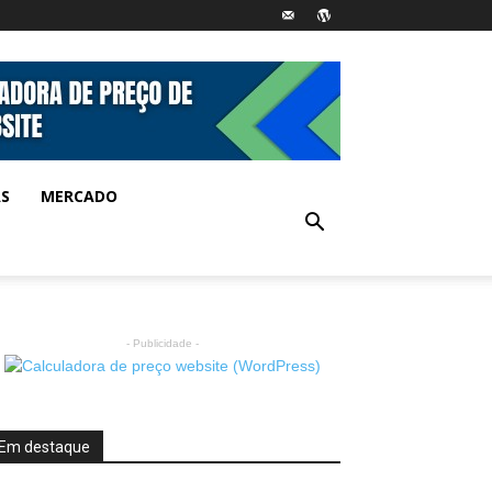
AS
MERCADO
- Publicidade -
Em destaque