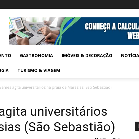
ENTO
GASTRONOMIA
IMÓVEIS & DECORAÇÃO
NOTÍCI
OGIA
TURISMO & VIAGEM
mes agita universitários na praia de Maresias (São Sebastião)
ita universitários
sias (São Sebastião)