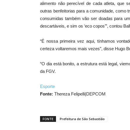
alimento não perecível de cada atleta, que 
outras benfeitorias para a comunidade, como tr
consumidas também vão ser doadas para uma 
descartáveis, e sim os ‘eco copos’”, contou Bal
“É nossa primeira vez aqui, tínhamos vontad
certeza voltaremos mais vezes”, disse Hugo B
“O dia está bonito, a estrutura está legal, viem
da FGV.
Esporte
Fonte:
Thereza Felipelli|DEPCOM
FONTE
Prefeitura de São Sebastião