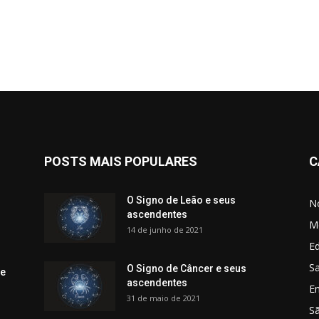
POSTS MAIS POPULARES
C
O Signo de Leão e seus
No
ascendentes
M
14 de junho de 2021
Ed
Sa
O Signo de Câncer e seus
 e
ascendentes
E
31 de maio de 2021
S