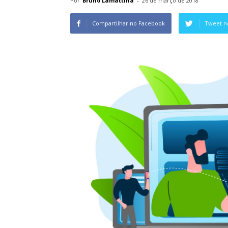
Por
Bruno Lamattina
-
26 de março de 2018
Compartilhar no Facebook
Tweet n