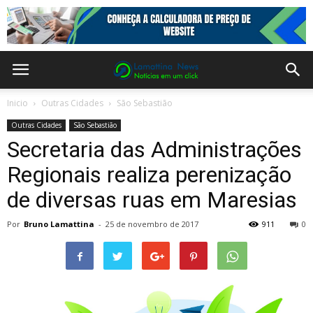
Inicio
Outras Cidades
São Sebastião
Outras Cidades
São Sebastião
Secretaria das Administrações
Regionais realiza perenização
de diversas ruas em Maresias
Por
Bruno Lamattina
-
25 de novembro de 2017
911
0