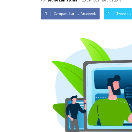
Por
Bruno Lamattina
-
25 de novembro de 2017
Compartilhar no Facebook
Tweet no 