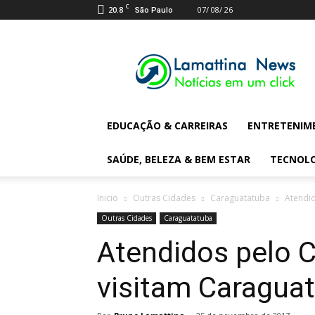
C
20.8
07/ 08/ 26
São Paulo
Lamattina
Digital
News
EDUCAÇÃO & CARREIRAS
ENTRETENIM
SAÚDE, BELEZA & BEM ESTAR
TECNOL
Inicio
Outras Cidades
Caraguatatuba
Atendid
Outras Cidades
Caraguatatuba
Atendidos pelo 
visitam Caragua