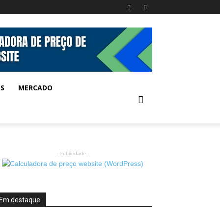
AS
MERCADO
- Publicidade -
Em destaque