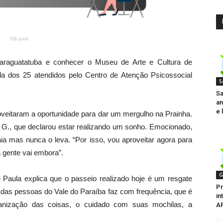
SB post
Caraguatatuba e conhecer o Museu de Arte e Cultura de
a dos 25 atendidos pelo Centro de Atenção Psicossocial
S
Sa
an
e 
oveitaram a oportunidade para dar um mergulho na Prainha.
G., que declarou estar realizando um sonho. Emocionado,
ia mas nunca o leva. “Por isso, vou aproveitar agora para
 gente vai embora”.
G
Paula explica que o passeio realizado hoje é um resgate
Pr
s das pessoas do Vale do Paraíba faz com frequência, que é
in
ganização das coisas, o cuidado com suas mochilas, a
A