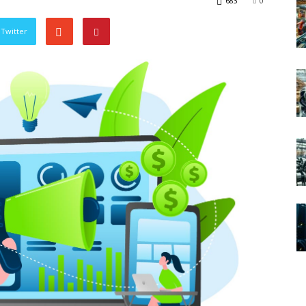
683
0
Twitter