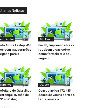
Últimas Notícias
anto André
São Paulo
nto André festeja 465
Em SP, Empreendedores
os com inaugurações
recebem dicas sobre
legado para a...
como formalizar o seu
negócio
uarulhos
Osasco
efeitura de Guarulhos
Osasco aplica 172.485
terrompe invasão de
doses de vacina contra a
PP no Cabuçu
febre amarela