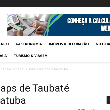
ENTO
GASTRONOMIA
IMÓVEIS & DECORAÇÃO
NOTÍCI
OGIA
TURISMO & VIAGEM
os pelo Caps de Taubaté visitam Caraguatatuba
Caps de Taubaté
tatuba