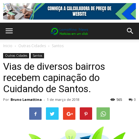
Inicio
Outras Cidades
Santos
Outras Cidades
Santos
Vias de diversos bairros
recebem capinação do
Cuidando de Santos.
Por
Bruno Lamattina
-
1 de março de 2018
565
0