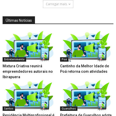
Carregar mais
Últimas Notícias
Entretenimento
Poá
Mixtura Criativa reunirá
Cantinho da Melhor Idade de
empreendedores autorais no
Poá retorna com atividades
Ibirapuera
Santos
Guarulhos
Residência Multiprofissional é
Prefeitura de Guarulhos adota