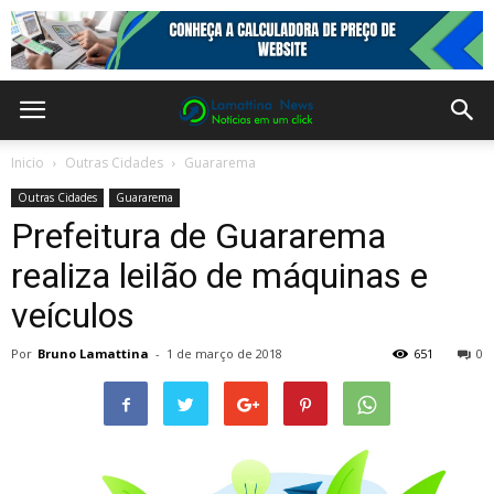
Inicio
Outras Cidades
Guararema
Outras Cidades
Guararema
Prefeitura de Guararema
realiza leilão de máquinas e
veículos
Por
Bruno Lamattina
-
1 de março de 2018
651
0