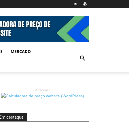
AS
MERCADO
- Publicidade -
Em destaque