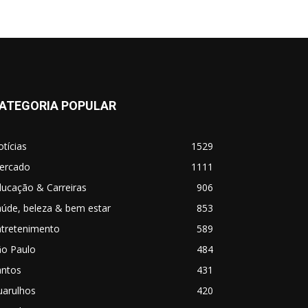
ATEGORIA POPULAR
tícias
1529
ercado
1111
ucação & Carreiras
906
úde, beleza & bem estar
853
ntretenimento
589
ão Paulo
484
antos
431
uarulhos
420