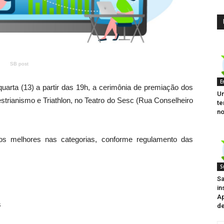
SB post
E
quarta (13) a partir das 19h, a cerimônia de premiação dos
Um
trianismo e Triathlon, no Teatro do Sesc (Rua Conselheiro
te
no
s melhores nas categorias, conforme regulamento das
S
Sa
in
Ap
s
de