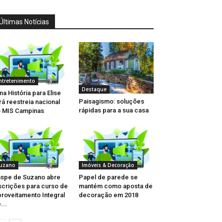
Últimas Notícias
ntretenimento
Destaque
a História para Elise
Paisagismo: soluções
rá reestreia nacional
rápidas para a sua casa
 MIS Campinas
uzano
Imóveis & Decoração
spe de Suzano abre
Papel de parede se
scrições para curso de
mantém como aposta de
roveitamento Integral
decoração em 2018
...