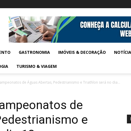
ENTO
GASTRONOMIA
IMÓVEIS & DECORAÇÃO
NOTÍCI
OGIA
TURISMO & VIAGEM
mpeonatos de Águas Abertas, Pedestrianismo e Triathlon será no dia...
campeonatos de
Pedestrianismo e