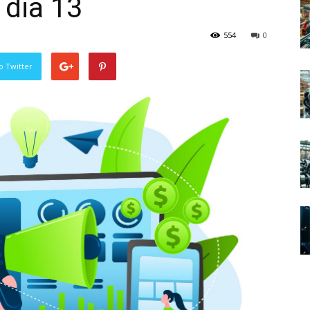
 dia 13
554
0
o Twitter