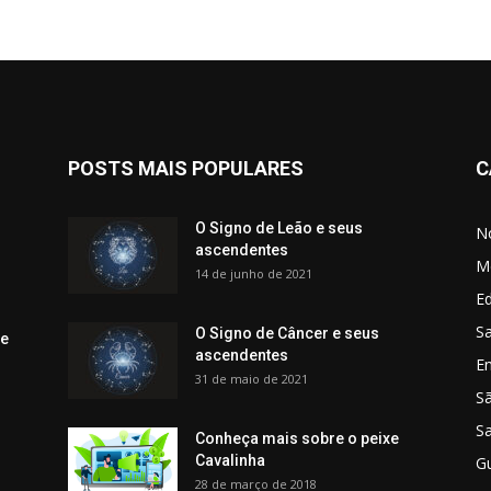
POSTS MAIS POPULARES
C
O Signo de Leão e seus
No
ascendentes
M
14 de junho de 2021
Ed
Sa
O Signo de Câncer e seus
 e
ascendentes
E
31 de maio de 2021
S
S
Conheça mais sobre o peixe
Cavalinha
G
28 de março de 2018