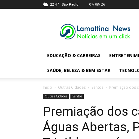
C
22.4
07/ 08/ 26
São Paulo
Lamattina
Digital
News
EDUCAÇÃO & CARREIRAS
ENTRETENIM
SAÚDE, BELEZA & BEM ESTAR
TECNOL
Inicio
Outras Cidades
Santos
Premiação dos ca
Outras Cidades
Santos
Premiação dos 
Águas Abertas, 