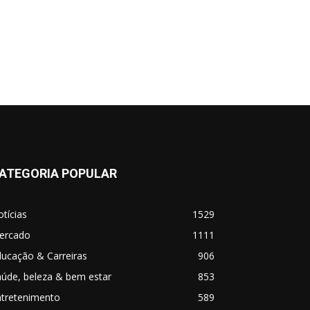
ATEGORIA POPULAR
tícias
1529
ercado
1111
ucação & Carreiras
906
úde, beleza & bem estar
853
ntretenimento
589