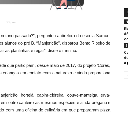
N
SB post
Bl
dá
no ano passado?”, perguntou a diretora da escola Samuel
c
s alunos do pré B. “Manjericão”, disparou Bento Ribeiro de
S
rar as plantinhas e regar”, disse o menino.
Cu
do
a 
ade que participam, desde maio de 2017, do projeto ‘Cores,
s crianças em contato com a natureza e ainda proporciona
ericão, hortelã, capim-cidreira, couve-manteiga, erva-
do em outro canteiro as mesmas espécies e ainda orégano e
rrado com uma oficina de culinária em que prepararam pizza