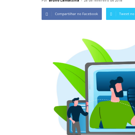
Por
Bruno Lamattina
-
28 de fevereiro de 2018
Compartilhar no Facebook
Tweet no 