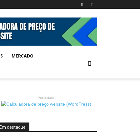
AS
MERCADO
- Publicidade -
Em destaque