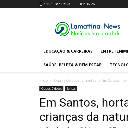
C
18.5
08/ 08/ 26
São Paulo
Lamattina
Digital
News
EDUCAÇÃO & CARREIRAS
ENTRETENIM
SAÚDE, BELEZA & BEM ESTAR
TECNOL
Inicio
Outras Cidades
Santos
Em Santos, hort
Outras Cidades
Santos
Em Santos, hort
crianças da natu