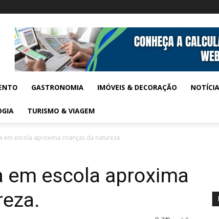
ENTO
GASTRONOMIA
IMÓVEIS & DECORAÇÃO
NOTÍCI
OGIA
TURISMO & VIAGEM
a em escola aproxima crianças da natureza.
a em escola aproxima
reza.