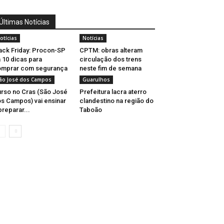
Últimas Notícias
otícias
Notícias
ack Friday: Procon-SP
CPTM: obras alteram
 10 dicas para
circulação dos trens
omprar com segurança
neste fim de semana
ão José dos Campos
Guarulhos
rso no Cras (São José
Prefeitura lacra aterro
s Campos) vai ensinar
clandestino na região do
preparar...
Taboão