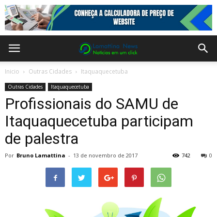
Inicio
Outras Cidades
Itaquaquecetuba
Outras Cidades
Itaquaquecetuba
Profissionais do SAMU de
Itaquaquecetuba participam
de palestra
Por
Bruno Lamattina
-
13 de novembro de 2017
742
0