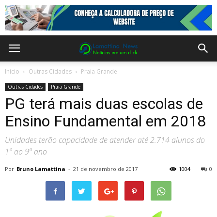
Inicio
Outras Cidades
Praia Grande
Outras Cidades
Praia Grande
PG terá mais duas escolas de
Ensino Fundamental em 2018
Unidades terão capacidade de atender até 2.714 alunos do
1º ao 9º ano
Por
Bruno Lamattina
-
21 de novembro de 2017
1004
0