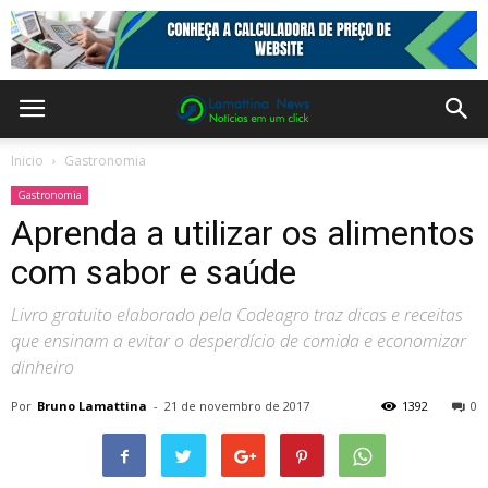
Inicio
Gastronomia
Gastronomia
Aprenda a utilizar os alimentos
com sabor e saúde
Livro gratuito elaborado pela Codeagro traz dicas e receitas
que ensinam a evitar o desperdício de comida e economizar
dinheiro
Por
Bruno Lamattina
-
21 de novembro de 2017
1392
0