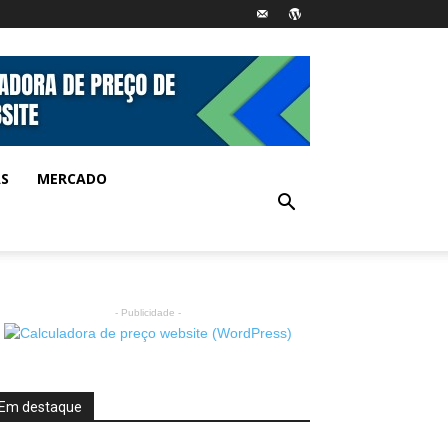
AS
MERCADO
- Publicidade -
Em destaque