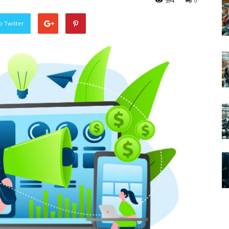
594
0
o Twitter