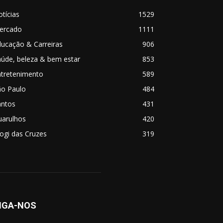
tícias
1529
ercado
1111
ucação & Carreiras
906
úde, beleza & bem estar
853
ntretenimento
589
ão Paulo
484
antos
431
uarulhos
420
ogi das Cruzes
319
IGA-NOS