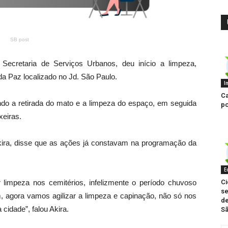
SB post
 Secretaria de Serviços Urbanos, deu início a limpeza,
a Paz localizado no Jd. São Paulo.
I
Ca
ando a retirada do mato e a limpeza do espaço, em seguida
po
xeiras.
kira, disse que as ações já constavam na programação da
E
 limpeza nos cemitérios, infelizmente o período chuvoso
Ci
se
m, agora vamos agilizar a limpeza e capinação, não só nos
de
cidade”, falou Akira.
Sã