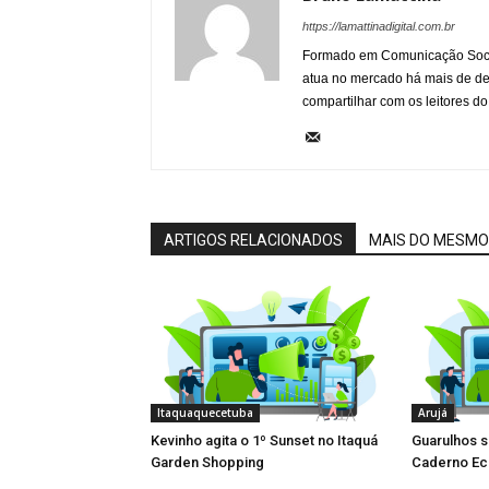
https://lamattinadigital.com.br
Formado em Comunicação Socia
atua no mercado há mais de d
compartilhar com os leitores do
ARTIGOS RELACIONADOS
MAIS DO MESMO
Itaquaquecetuba
Arujá
Kevinho agita o 1º Sunset no Itaquá
Guarulhos 
Garden Shopping
Caderno Ec