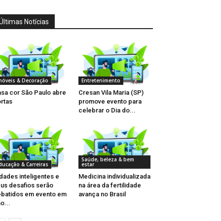
Últimas Notícias
móveis & Decoração
Entretenimento
sa cor São Paulo abre
Cresan Vila Maria (SP)
rtas
promove evento para
celebrar o Dia do...
Saúde, beleza & bem
ducação & Carreiras
estar
dades inteligentes e
Medicina individualizada
us desafios serão
na área da fertilidade
batidos em evento em
avança no Brasil
o...