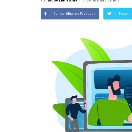
Por
Bruno Lamattina
-
11 de fevereiro de 2018
Compartilhar no Facebook
Tweet n