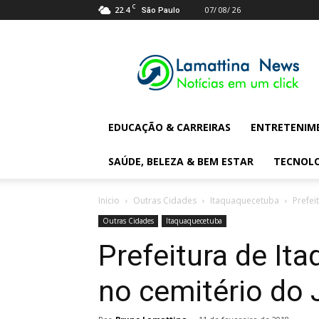
C
22.4
07/ 08/ 26
São Paulo
Lamattina
Digital
News
EDUCAÇÃO & CARREIRAS
ENTRETENIM
SAÚDE, BELEZA & BEM ESTAR
TECNOL
Inicio
Outras Cidades
Itaquaquecetuba
Prefei
Outras Cidades
Itaquaquecetuba
Prefeitura de Ita
no cemitério do 