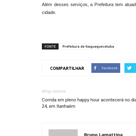
Além desses serviços, a Prefeitura tem atua
cidade.
FONTE
Prefeitura de Itaquaquecetuba
COMPARTILHAR
Facebook
Artigo anterior
Corrida em pleno happy hour acontecerá no di
24, em Itanhaém
Bruno Lamattina