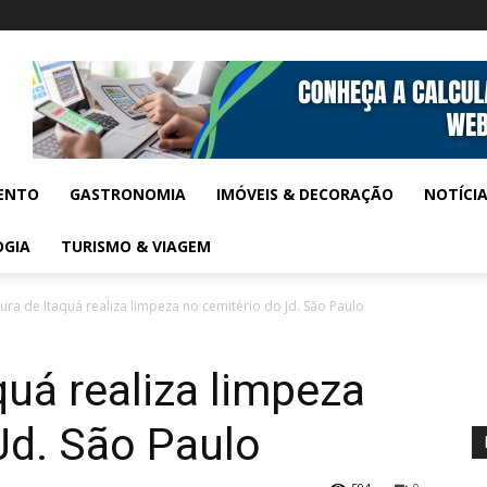
ENTO
GASTRONOMIA
IMÓVEIS & DECORAÇÃO
NOTÍCI
OGIA
TURISMO & VIAGEM
tura de Itaquá realiza limpeza no cemitério do Jd. São Paulo
quá realiza limpeza
Jd. São Paulo