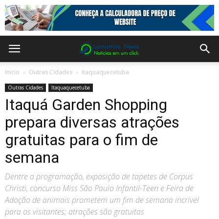
Inicio
Outras Cidades
Itaquaquecetuba
Outras Cidades
Itaquaquecetuba
Itaquá Garden Shopping
prepara diversas atrações
gratuitas para o fim de
semana
Dentre a programação, exposição de tapetes de Corpus
Christi, concurso Miss São Paulo Infantil-Teen e Feira de
Adoção de animais prometem um fim de semana incrível
para os visitantes; atrações são gratuitas