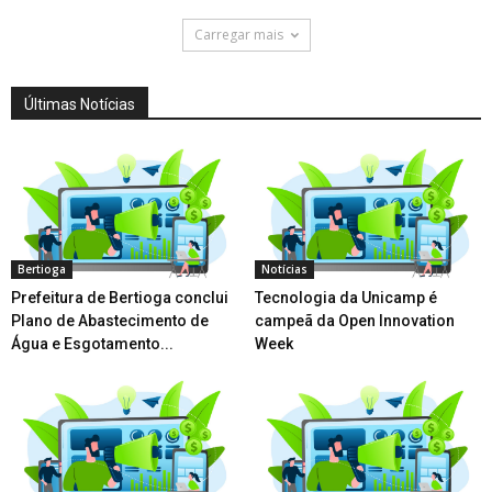
Carregar mais
Últimas Notícias
Bertioga
Notícias
Prefeitura de Bertioga conclui
Tecnologia da Unicamp é
Plano de Abastecimento de
campeã da Open Innovation
Água e Esgotamento...
Week