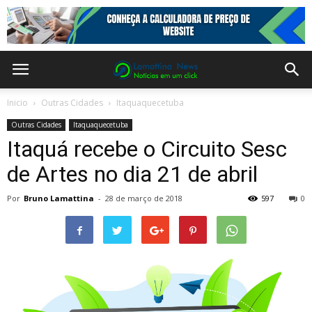
Inicio
Outras Cidades
Itaquaquecetuba
Outras Cidades
Itaquaquecetuba
Itaquá recebe o Circuito Sesc
de Artes no dia 21 de abril
Por
Bruno Lamattina
-
28 de março de 2018
597
0