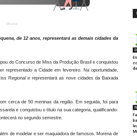
SB post
pequena, de 12 anos, representará as demais cidades da
D
Es
cipou do Concurso de Miss da Produção Brasil e conquistou
co
de
 ter representado a Cidade em fevereiro. Na oportunidade,
iss Regional e representará as nove cidades da Baixada
 com cerca de 50 meninas da região. Em seguida, foi para
N
assarela e conquistou o título na sua categoria, qualificando-
Fa
acontecerá no segundo semestre.
ba
le
Mi
 além de modelar e ser maquiadora de famosos. Morena de