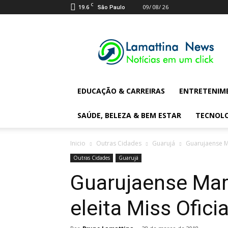
C
19.6
09/ 08/ 26
São Paulo
Lamattina
Digital
News
EDUCAÇÃO & CARREIRAS
ENTRETENIM
SAÚDE, BELEZA & BEM ESTAR
TECNOL
Inicio
Outras Cidades
Guarujá
Guarujaense Ma
Outras Cidades
Guarujá
Guarujaense Mar
eleita Miss Ofici