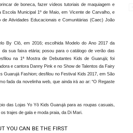
rincar de boneca, fazer vídeos tutoriais de maquiagem e
 Escola Municipal 1º de Maio, em Vicente de Carvalho, e
 de Atividades Educacionais e Comunitárias (Caec) João
o By Clô, em 2016; escolhida Modelo do Ano 2017 da
da sua faixa etária; posou para o catálogo de verão das
esfilou na 1ª Mostra de Debutantes Kids de Guarujá; foi
tadora e cantora Danny Pink e no Show de Talentos da Fairy
ss Guarujá Fashion; desfilou no Festival Kids 2017, em São
mo fada da novelinha web, que ainda irá ao ar: “O Regaste
oio das Lojas Yo Yô Kids Guarujá para as roupas casuais,
os trajes de gala e moda praia, da Di Mari.
T YOU CAN BE THE FIRST