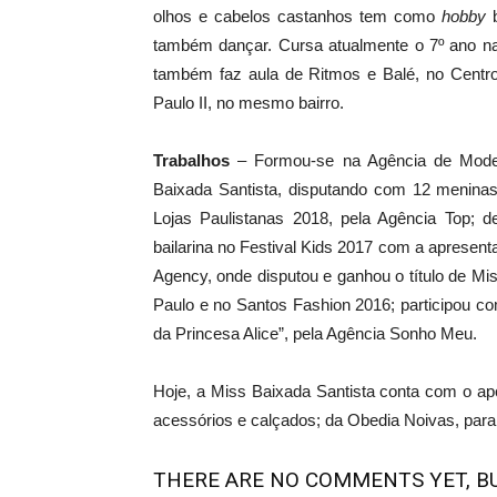
olhos e cabelos castanhos tem como
hobby
b
também dançar. Cursa atualmente o 7º ano na
também faz aula de Ritmos e Balé, no Centro
Paulo II, no mesmo bairro.
Trabalhos
– Formou-se na Agência de Model
Baixada Santista, disputando com 12 meninas 
Lojas Paulistanas 2018, pela Agência Top; d
bailarina no Festival Kids 2017 com a apresen
Agency, onde disputou e ganhou o título de Mi
Paulo e no Santos Fashion 2016; participou co
da Princesa Alice”, pela Agência Sonho Meu.
Hoje, a Miss Baixada Santista conta com o ap
acessórios e calçados; da Obedia Noivas, para 
THERE ARE NO COMMENTS YET, BU