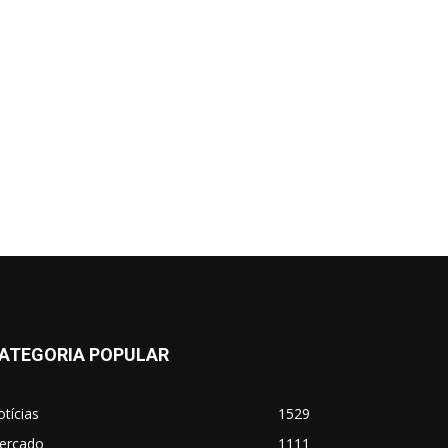
ATEGORIA POPULAR
tícias
1529
ercado
1111