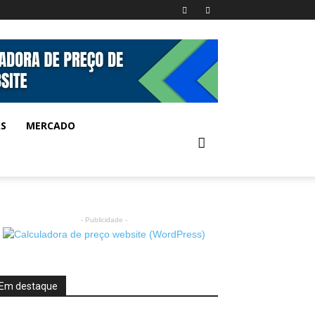
AS
MERCADO
- Publicidade -
Em destaque