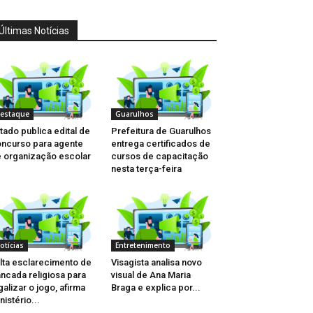
Últimas Notícias
estaque
Guarulhos
tado publica edital de
Prefeitura de Guarulhos
ncurso para agente
entrega certificados de
 organização escolar
cursos de capacitação
nesta terça-feira
otícias
Entretenimento
lta esclarecimento de
Visagista analisa novo
ncada religiosa para
visual de Ana Maria
galizar o jogo, afirma
Braga e explica por...
nistério...