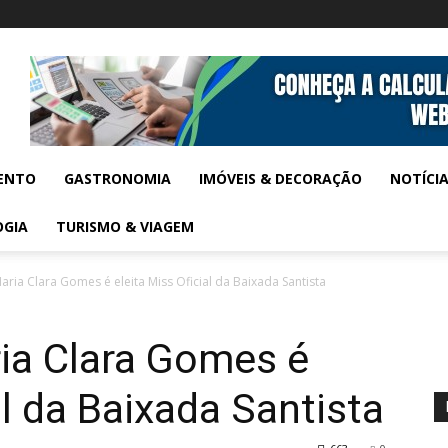
ENTO
GASTRONOMIA
IMÓVEIS & DECORAÇÃO
NOTÍCI
OGIA
TURISMO & VIAGEM
ria Clara Gomes é eleita Miss Oficial da Baixada Santista
ia Clara Gomes é
al da Baixada Santista