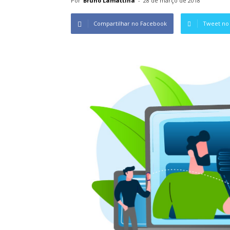
Por
Bruno Lamattina
-
28 de março de 2018
Compartilhar no Facebook
Tweet no 