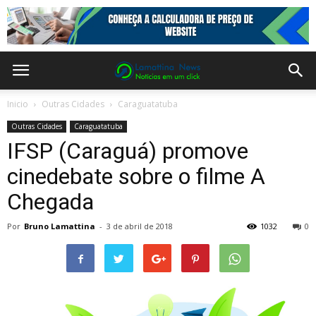
Inicio
Outras Cidades
Caraguatatuba
Outras Cidades
Caraguatatuba
IFSP (Caraguá) promove
cinedebate sobre o filme A
Chegada
Por
Bruno Lamattina
-
3 de abril de 2018
1032
0