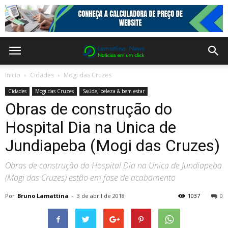
Inicio
Cidades
Mogi das Cruzes
Cidades
Mogi das Cruzes
Saúde, beleza & bem estar
Obras de construção do
Hospital Dia na Unica de
Jundiapeba (Mogi das Cruzes)
Obras de construção do Hospital Dia na Unica de Jundiapeba
(Mogi das Cruzes) estão em fase de acabamento
Por
Bruno Lamattina
-
3 de abril de 2018
1037
0