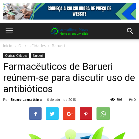
Inicio
Outras Cidades
Barueri
Outras Cidades
Barueri
Farmacêuticos de Barueri
reúnem-se para discutir uso de
antibióticos
Por
Bruno Lamattina
-
6 de abril de 2018
606
0