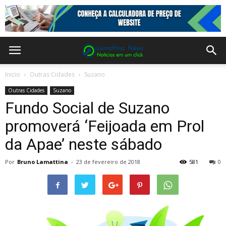
Inicio
Outras Cidades
Suzano
Outras Cidades
Suzano
Fundo Social de Suzano
promoverá ‘Feijoada em Prol
da Apae’ neste sábado
Por
Bruno Lamattina
-
23 de fevereiro de 2018
581
0