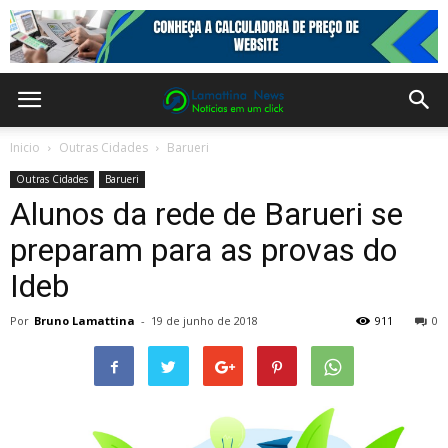
Inicio
Outras Cidades
Barueri
Outras Cidades
Barueri
Alunos da rede de Barueri se
preparam para as provas do
Ideb
Por
Bruno Lamattina
-
19 de junho de 2018
911
0