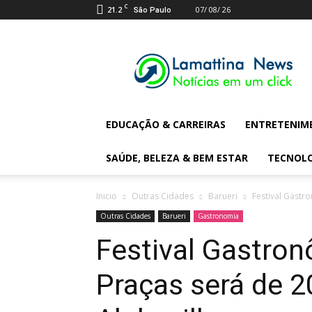
C
21.2
07/ 08/ 26
São Paulo
Lamattina
Digital
News
EDUCAÇÃO & CARREIRAS
ENTRETENIM
SAÚDE, BELEZA & BEM ESTAR
TECNOL
Inicio
Outras Cidades
Barueri
Festival Gastr
Outras Cidades
Barueri
Gastronomia
Festival Gastro
Praças será de 2