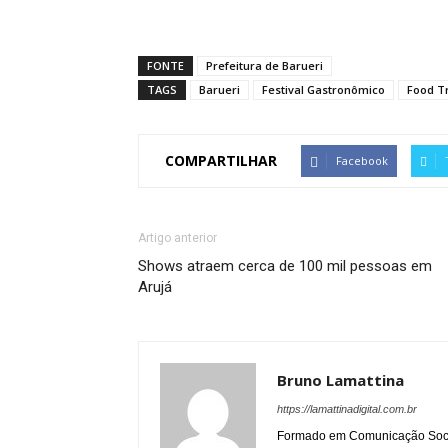
FONTE
Prefeitura de Barueri
TAGS
Barueri
Festival Gastronômico
Food T
COMPARTILHAR
Facebook
Artigo anterior
Shows atraem cerca de 100 mil pessoas em
Arujá
Bruno Lamattina
https://lamattinadigital.com.br
Formado em Comunicação Socia