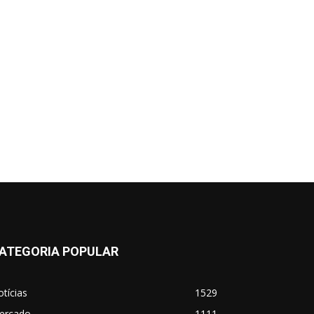
ATEGORIA POPULAR
tícias
1529
ercado
1111