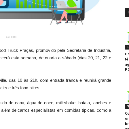
SB post
S
d Truck Praças, promovido pela Secretaria de Indústria,
Pr
ecerá esta semana, de quarta a sábado (dias 20, 21, 22 e
té
ag
P
lle, das 10 às 21h, com entrada franca e reunirá grande
cks e três food bikes.
caldo de cana, água de coco, milkshake, batata, lanches e
N
, além de carros especialistas em comidas típicas, como a
Qu
e
br
ex