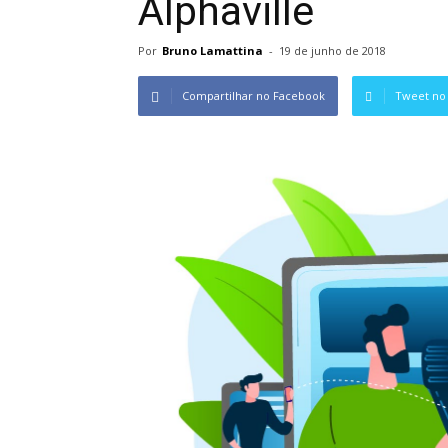
Alphaville
Por
Bruno Lamattina
-
19 de junho de 2018
Compartilhar no Facebook
Tweet no 