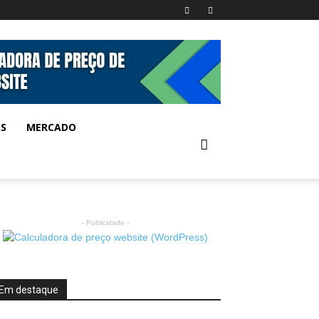
AS
MERCADO
- Publicidade -
Em destaque