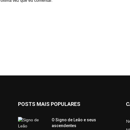
róxima vez que eu comentar.
POSTS MAIS POPULARES
C
O Signo de Leão e seus
No
ascendentes
M