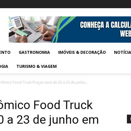
ENTO
GASTRONOMIA
IMÓVEIS & DECORAÇÃO
NOTÍCI
OGIA
TURISMO & VIAGEM
onômico Food Truck Praças será de 20 a 23 de junho...
nômico Food Truck
0 a 23 de junho em