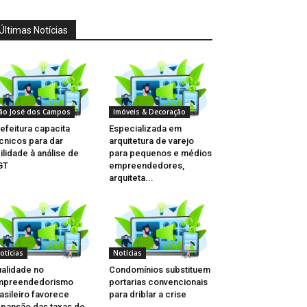
Últimas Notícias
ão José dos Campos
Imóveis & Decoração
efeitura capacita
Especializada em
cnicos para dar
arquitetura de varejo
ilidade à análise de
para pequenos e médios
GT
empreendedores,
arquiteta...
otícias
Notícias
alidade no
Condomínios substituem
mpreendedorismo
portarias convencionais
asileiro favorece
para driblar a crise
pansão das taxas de