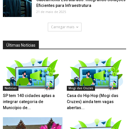
Eficientes para Infraestrutura
21 de maio de 2025
Carregar mais
Últimas Notícias
Notícias
Mogi das Cruzes
SP tem 140 cidades aptas a
Casa do Hip Hop (Mogi das
integrar categoria de
Cruzes) ainda tem vagas
Município de...
abertas...