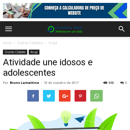
Inicio
Outras Cidades
Arujá
Outras Cidades
Arujá
Atividade une idosos e
adolescentes
Por
Bruno Lamattina
-
10 de outubro de 2017
840
0