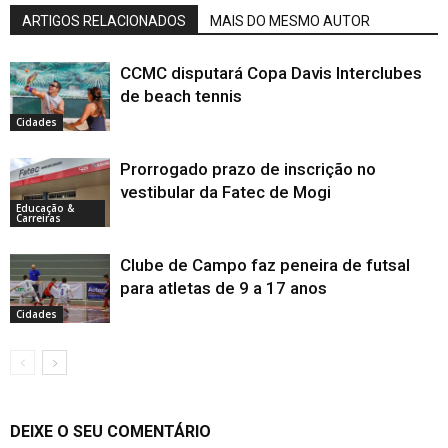
ARTIGOS RELACIONADOS
MAIS DO MESMO AUTOR
CCMC disputará Copa Davis Interclubes
de beach tennis
Cidades
Prorrogado prazo de inscrição no
vestibular da Fatec de Mogi
Educação &
Carreiras
Clube de Campo faz peneira de futsal
para atletas de 9 a 17 anos
Cidades
DEIXE O SEU COMENTÁRIO