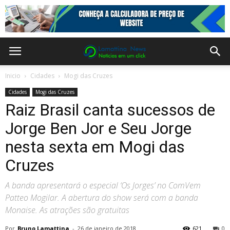
Inicio
Cidades
Mogi das Cruzes
Cidades
Mogi das Cruzes
Raiz Brasil canta sucessos de
Jorge Ben Jor e Seu Jorge
nesta sexta em Mogi das
Cruzes
A banda apresentará o especial ‘Os Jorges’ no ComVem
Patteo Mogilar. A abertura do show será com a banda
Monaise. As atrações são gratuitas
Por
Bruno Lamattina
-
26 de janeiro de 2018
621
0