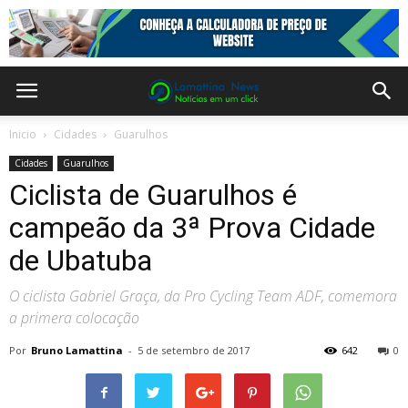
Inicio
Cidades
Guarulhos
Cidades
Guarulhos
Ciclista de Guarulhos é
campeão da 3ª Prova Cidade
de Ubatuba
O ciclista Gabriel Graça, da Pro Cycling Team ADF, comemora
a primera colocação
Por
Bruno Lamattina
-
5 de setembro de 2017
642
0