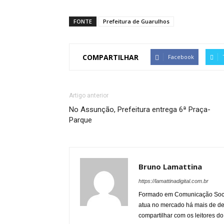
FONTE
Prefeitura de Guarulhos
COMPARTILHAR
Facebook
Artigo anterior
No Assunção, Prefeitura entrega 6ª Praça-
Parque
Bruno Lamattina
https://lamattinadigital.com.br
Formado em Comunicação Socia
atua no mercado há mais de d
compartilhar com os leitores do