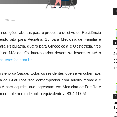
SB post
inscrições abertas para o processo seletivo de Residência
ndo oito para Pediatria, 15 para Medicina de Família e
S
a Psiquiatria, quatro para Ginecologia e Obstetrícia, três
Pr
línica Médica. Os interessados devem se inscrever até o
Se
c
cursosfcc.com.br
.
co
pr
istério da Saúde, todos os residentes que se vinculam aos
ra de Guarulhos são contemplados com auxílio moradia e
o é para aqueles que ingressam em Medicina de Família e
m complemento de bolsa equivalente a R$ 4.117,51.
C
Em
Be
pa
jo