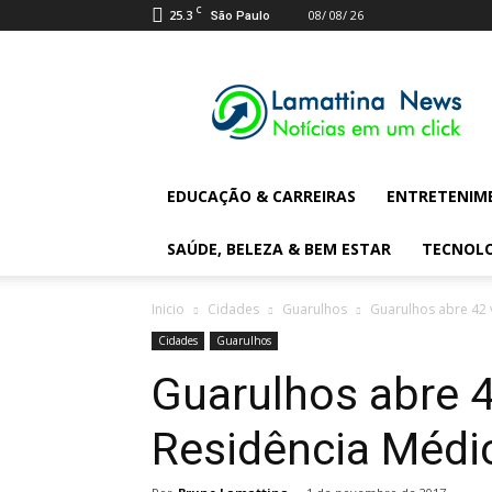
C
25.3
08/ 08/ 26
São Paulo
Lamattina
Digital
News
EDUCAÇÃO & CARREIRAS
ENTRETENIM
SAÚDE, BELEZA & BEM ESTAR
TECNOL
Inicio
Cidades
Guarulhos
Guarulhos abre 42 
Cidades
Guarulhos
Guarulhos abre 
Residência Médi