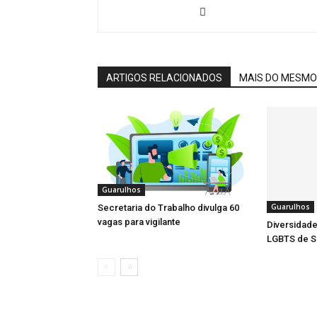
ARTIGOS RELACIONADOS
MAIS DO MESMO
Guarulhos
Guarulhos
Secretaria do Trabalho divulga 60
vagas para vigilante
Diversidade
LGBTS de S