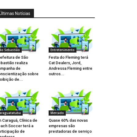
Últimas Notícias
ão Sebastião
Entretenimento
efeitura de São
Festa do Fleming terá
bastião realiza
Cat Dealers, Jord,
ampanha de
Andressa Fleming entre
nscientização sobre
outros...
oibição de...
araguatatuba
Mercado
 Caraguá, Clínica de
Quase 60% das novas
ach Soccer terá a
empresas são
rticipação de
prestadoras de serviço
gadores...