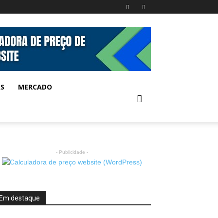
AS
MERCADO
- Publicidade -
Em destaque