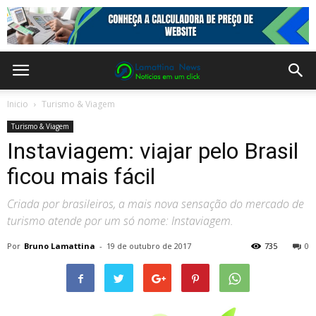
Inicio
Turismo & Viagem
Turismo & Viagem
Instaviagem: viajar pelo Brasil
ficou mais fácil
Criada por brasileiros, a mais nova sensação do mercado de
turismo atende por um só nome: Instaviagem.
Por
Bruno Lamattina
-
19 de outubro de 2017
735
0