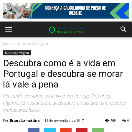
Inicio
Turismo & Viagem
Turismo & Viagem
Descubra como é a vida em
Portugal e descubra se morar
lá vale a pena
Pensando em como seria viver em Portugal? Conheça
algumas curiosidades e dicas sobre o país que tem recebido
muitos brasileiros.
Por
Bruno Lamattina
-
16 de novembro de 2017
799
0