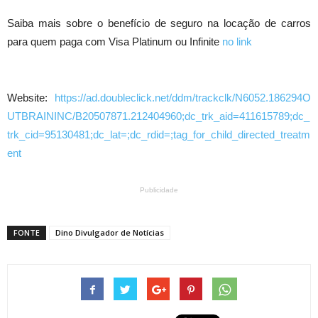
Saiba mais sobre o benefício de seguro na locação de carros
para quem paga com Visa Platinum ou Infinite
no link
Website:
https://ad.doubleclick.net/ddm/trackclk/N6052.186294O
UTBRAININC/B20507871.212404960;dc_trk_aid=411615789;dc_
trk_cid=95130481;dc_lat=;dc_rdid=;tag_for_child_directed_treatm
ent
Publicidade
FONTE
Dino Divulgador de Notícias