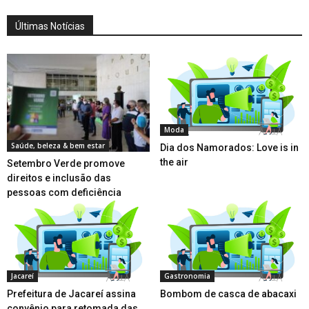
Últimas Notícias
Moda
Saúde, beleza & bem estar
Dia dos Namorados: Love is in
the air
Setembro Verde promove
direitos e inclusão das
pessoas com deficiência
Jacareí
Gastronomia
Prefeitura de Jacareí assina
Bombom de casca de abacaxi
convênio para retomada das