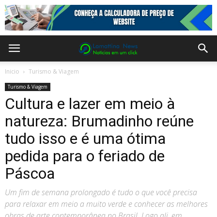
Inicio
Turismo & Viagem
Turismo & Viagem
Cultura e lazer em meio à
natureza: Brumadinho reúne
tudo isso e é uma ótima
pedida para o feriado de
Páscoa
Um fim de semana prolongado é tudo o que você precisa
para relaxar em meio a muito verde e conhecer as melhores
obras de arte contemporânea no Brasil. Logo ali, em