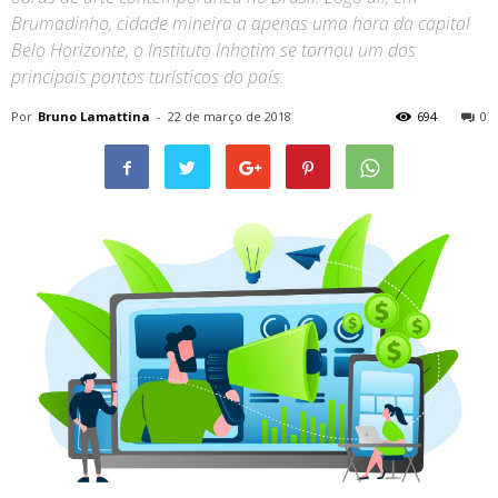
Brumadinho, cidade mineira a apenas uma hora da capital
Belo Horizonte, o Instituto Inhotim se tornou um dos
principais pontos turísticos do país.
Por
Bruno Lamattina
-
22 de março de 2018
694
0