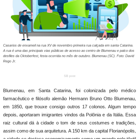
Casarios de enxameil na rua XV de novembro primeira rua calçada em santa Catarina.
A rua é uma das principais vias públicas de acesso ao centro de Blumenau e palco dos
desfiles da Oktoberfest, festa ocorrida no mês de outubro. Blumenau (SC). Foto: David
Rego Jr.
SB post
Blumenau, em Santa Catarina, foi colonizada pelo médico
farmacêutico e filósofo alemão Hermann Bruno Otto Blumenau,
em 1850, que trouxe consigo outros 17 colonos. Algum tempo
depois, aportaram imigrantes vindos da Polônia e da Itália. Essa
raiz cultural dá à cidade o tom de seus costumes e tradições,
assim como de sua arquitetura. A 150 km da capital Florianópolis,
a cidade se destaca economicamente como um grande polo têxtil