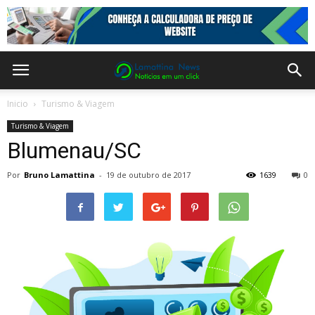
Inicio
Turismo & Viagem
Turismo & Viagem
Blumenau/SC
Por
Bruno Lamattina
-
19 de outubro de 2017
1639
0