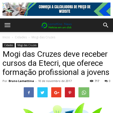
Inicio
Cidades
Mogi das Cruzes
Cidades
Mogi das Cruzes
Mogi das Cruzes deve receber
cursos da Etecri, que oferece
formação profissional a jovens
Por
Bruno Lamattina
-
10 de novembro de 2017
717
0