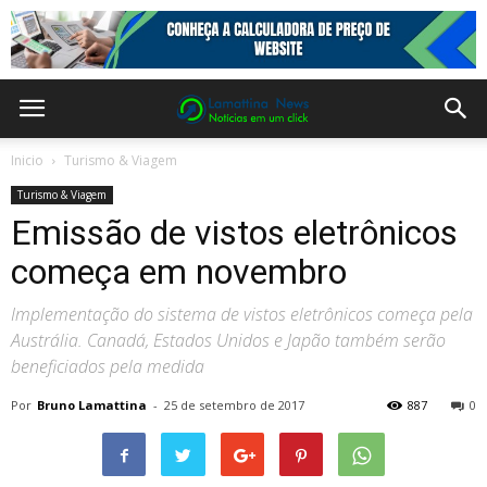
Inicio
Turismo & Viagem
Turismo & Viagem
Emissão de vistos eletrônicos
começa em novembro
Implementação do sistema de vistos eletrônicos começa pela
Austrália. Canadá, Estados Unidos e Japão também serão
beneficiados pela medida
Por
Bruno Lamattina
-
25 de setembro de 2017
887
0