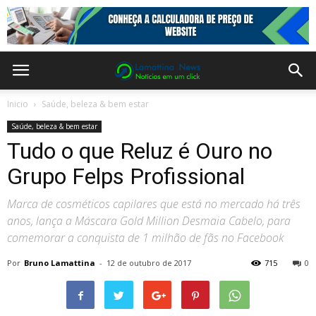
Inicio
Saúde, beleza & bem estar
Saúde, beleza & bem estar
Tudo o que Reluz é Ouro no
Grupo Felps Profissional
Marca de cosméticos capilares que está no mercado há três
anos, lança a Máscara Gold Million Desmaia Cabelo, para
comemorar a conquista de 1 milhão de fãs no Facebook
Por
Bruno Lamattina
-
12 de outubro de 2017
715
0