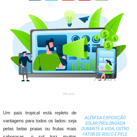
SB post
Um país tropical está repleto de
ALÉM DA EXPOSIÇÃO
vantagens para todos os lados: seja
SOLAR PROLONGADA
pelas belas praias ou frutas mais
DURANTE A VIDA, OUTRO
FATOR DE RISCO É PELE
saborosas, o sol traz muitos