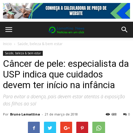
Inicio
Saúde, beleza & bem estar
Saúde, beleza & bem estar
Câncer de pele: especialista da
USP indica que cuidados
devem ter início na infância
Para evitar a doença, pais devem estar atentos à exposição
dos filhos ao sol
Por
Bruno Lamattina
-
21 de março de 2018
688
0