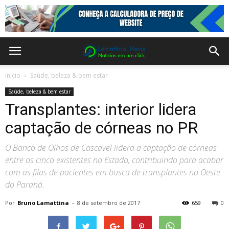
Inicio
Saúde, beleza & bem estar
Saúde, beleza & bem estar
Transplantes: interior lidera
captação de córneas no PR
O Banco de Olhos de Cascavel lidera a captação de córneas
entre os cinco existentes no Estado, contribuindo para acabar
com as filas de pacientes em busca de transplantes no Oeste
do Paraná.
Por
Bruno Lamattina
-
8 de setembro de 2017
659
0