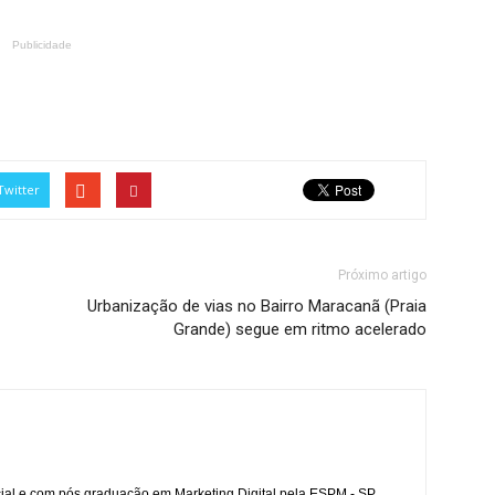
Publicidade
Twitter
Próximo artigo
Urbanização de vias no Bairro Maracanã (Praia
Grande) segue em ritmo acelerado
l e com pós graduação em Marketing Digital pela ESPM - SP,