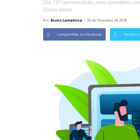
São 137 oportunidades para candidatos com
Ensino Médio
Por
Bruno Lamattina
-
26 de fevereiro de 2018
Compartilhar no Facebook
Tweet no 