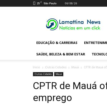
C
25
06/ 08/ 26
São Paulo
Lamattina
Digital
News
EDUCAÇÃO & CARREIRAS
ENTRETENIM
SAÚDE, BELEZA & BEM ESTAR
TECNOL
Inicio
Outras Cidades
Mauá
CPTR de Mauá of
Outras Cidades
Mauá
CPTR de Mauá of
emprego