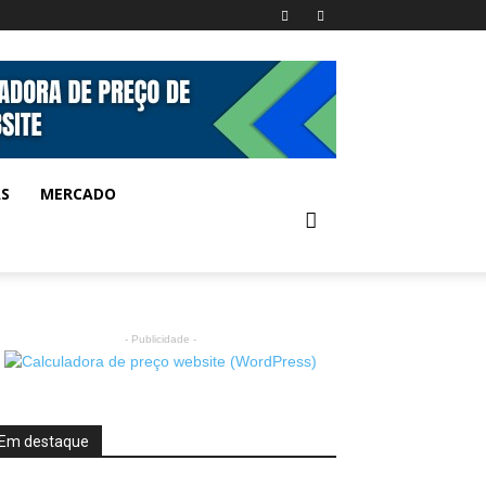
AS
MERCADO
- Publicidade -
Em destaque