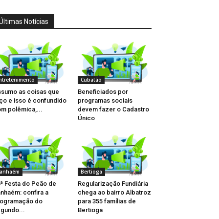
Últimas Notícias
ntretenimento
Cubatão
sumo as coisas que
Beneficiados por
ço e isso é confundido
programas sociais
m polêmica,...
devem fazer o Cadastro
Único
tanhaém
Bertioga
ª Festa do Peão de
Regularização Fundiária
anhaém: confira a
chega ao bairro Albatroz
rogramação do
para 355 famílias de
gundo...
Bertioga