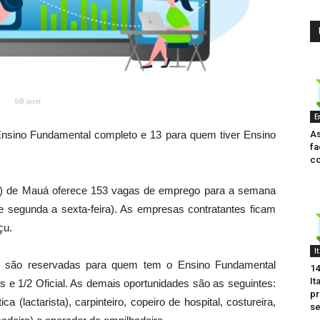
SB post
E
As
nsino Fundamental completo e 13 para quem tiver Ensino
fa
co
a) de Mauá oferece 153 vagas de emprego para a semana
de segunda a sexta-feira). As empresas contratantes ficam
çu.
I
%) são reservadas para quem tem o Ensino Fundamental
14
It
 e 1/2 Oficial. As demais oportunidades são as seguintes:
p
ica (lactarista), carpinteiro, copeiro de hospital, costureira,
se