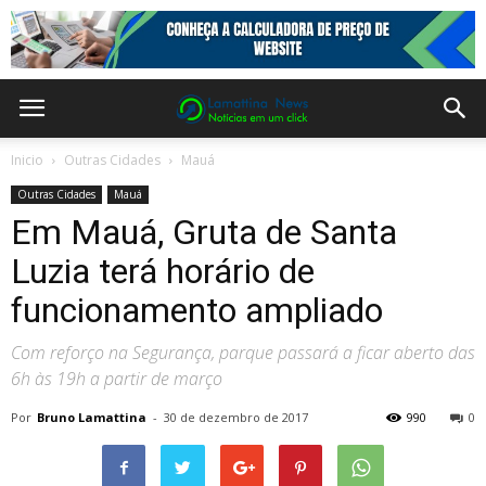
Inicio
Outras Cidades
Mauá
Outras Cidades
Mauá
Em Mauá, Gruta de Santa
Luzia terá horário de
funcionamento ampliado
Com reforço na Segurança, parque passará a ficar aberto das
6h às 19h a partir de março
Por
Bruno Lamattina
-
30 de dezembro de 2017
990
0