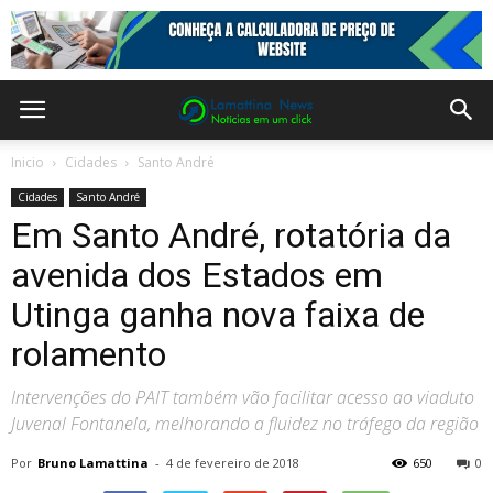
Inicio
Cidades
Santo André
Cidades
Santo André
Em Santo André, rotatória da
avenida dos Estados em
Utinga ganha nova faixa de
rolamento
Intervenções do PAIT também vão facilitar acesso ao viaduto
Juvenal Fontanela, melhorando a fluidez no tráfego da região
Por
Bruno Lamattina
-
4 de fevereiro de 2018
650
0