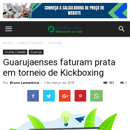
Inicio
Outras Cidades
Guarujá
Outras Cidades
Guarujá
Guarujaenses faturam prata
em torneio de Kickboxing
Por
Bruno Lamattina
-
7 de março de 2018
583
0