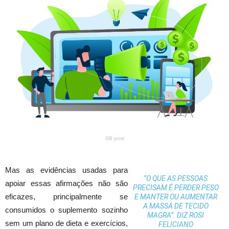
SB post
Mas as evidências usadas para
“O QUE AS PESSOAS
apoiar essas afirmações não são
PRECISAM É PERDER PESO
eficazes, principalmente se
E MANTER OU AUMENTAR
A MASSA DE TECIDO
consumidos o suplemento sozinho
MAGRA”. DIZ ROSI
sem um plano de dieta e exercícios,
FELICIANO