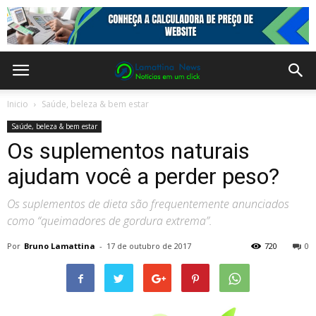
Inicio
Saúde, beleza & bem estar
Saúde, beleza & bem estar
Os suplementos naturais
ajudam você a perder peso?
Os suplementos de dieta são frequentemente anunciados
como “queimadores de gordura extrema”.
Por
Bruno Lamattina
-
17 de outubro de 2017
720
0