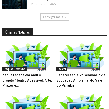
21 de maio de 2025
Carregar mais
Últimas Notícias
Itaquaquecetuba
Jacareí
Itaquá recebe em abril o
Jacareí sedia 7º Seminário de
projeto “Teatro Acessível: Arte,
Educação Ambiental do Vale
Prazer e...
do Paraíba